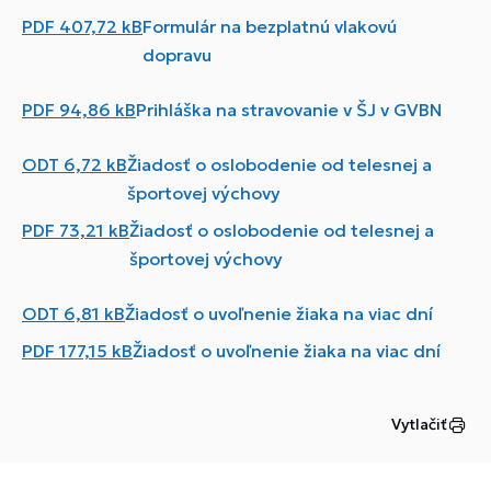
PDF
407,72 kB
Formulár na bezplatnú vlakovú
dopravu
PDF
94,86 kB
Prihláška na stravovanie v ŠJ v GVBN
ODT
6,72 kB
Žiadosť o oslobodenie od telesnej a
športovej výchovy
PDF
73,21 kB
Žiadosť o oslobodenie od telesnej a
športovej výchovy
ODT
6,81 kB
Žiadosť o uvoľnenie žiaka na viac dní
PDF
177,15 kB
Žiadosť o uvoľnenie žiaka na viac dní
Vytlačiť