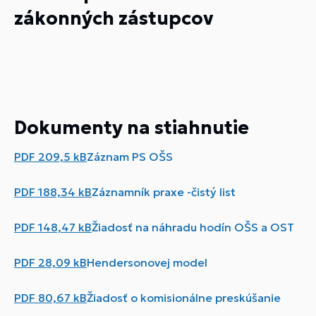
zákonných zástupcov
Dokumenty na stiahnutie
PDF
209,5 kB
Záznam PS OŠS
PDF
188,34 kB
Záznamník praxe -čistý list
PDF
148,47 kB
Žiadosť na náhradu hodín OŠS a OST
PDF
28,09 kB
Hendersonovej model
PDF
80,67 kB
Žiadosť o komisionálne preskúšanie