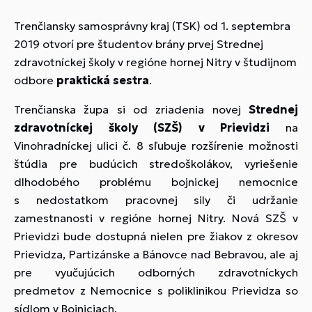
Trenčiansky samosprávny kraj (TSK) od 1. septembra
2019 otvorí pre študentov brány prvej Strednej
zdravotníckej školy v regióne hornej Nitry v študijnom
odbore
praktická sestra
.
Trenčianska župa si od zriadenia novej
Strednej
zdravotníckej školy (SZŠ) v Prievidzi
na
Vinohradníckej ulici č. 8 sľubuje rozšírenie možnosti
štúdia pre budúcich stredoškolákov, vyriešenie
dlhodobého problému bojnickej nemocnice
s nedostatkom pracovnej sily či udržanie
zamestnanosti v regióne hornej Nitry. Nová SZŠ v
Prievidzi bude dostupná nielen pre žiakov z okresov
Prievidza, Partizánske a Bánovce nad Bebravou, ale aj
pre vyučujúcich odborných zdravotníckych
predmetov z Nemocnice s poliklinikou Prievidza so
sídlom v Bojniciach.