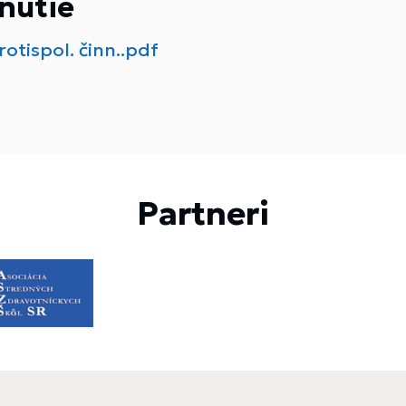
nutie
otispol. činn..pdf
Partneri