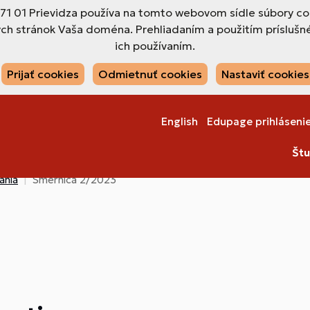
971 01 Prievidza používa na tomto webovom sídle súbory co
ch stránok Vaša doména. Prehliadaním a použitím príslušné
ich používaním.
Prijať cookies
Odmietnuť cookies
Nastaviť cookies
English
Edupage prihláseni
Štu
ania
Smernica 2/2023