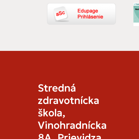
Stredná
zdravotnícka
škola,
Vinohradnícka
8A, Prievidza