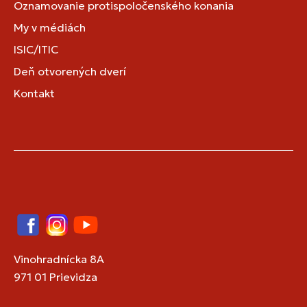
Oznamovanie protispoločenského konania
My v médiách
ISIC/ITIC
Deň otvorených dverí
Kontakt
Facebook
Instagram
YouTube
Vinohradnícka 8A
971 01 Prievidza