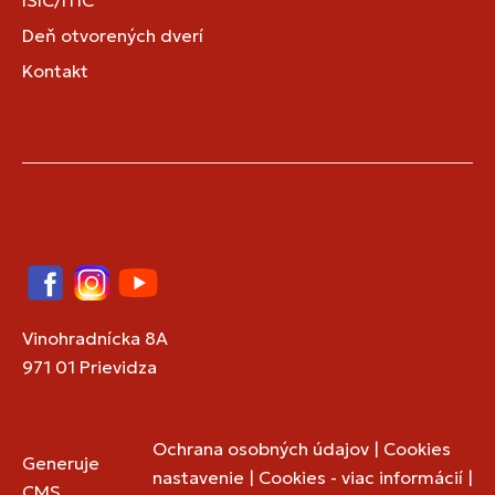
ISIC/ITIC
Deň otvorených dverí
Kontakt
Facebook
Instagram
YouTube
Vinohradnícka 8A
971 01 Prievidza
Ochrana osobných údajov
|
Cookies
Generuje
nastavenie
|
Cookies - viac informácií
|
CMS