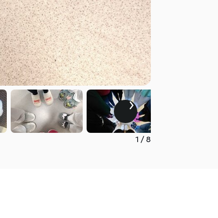
1
/
8