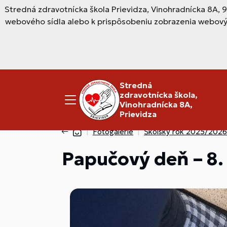
Stredná zdravotnícka škola Prievidza, Vinohradnícka 8A, 
webového sídla alebo k prispôsobeniu zobrazenia webový
Stredná
zdravotnícka škola,
Vinohradnícka 8A,
Prievidza
Fotogalérie
Školský rok 2025/2026
Papučový deň – 8.