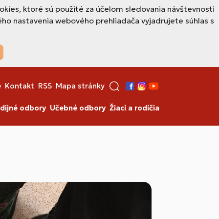
okies, ktoré sú použité za účelom sledovania návštevnosti
ho nastavenia webového prehliadača vyjadrujete súhlas s
e
Kontakt
RSS
Mapa stránky
Facebook
Instagram
YouTube
dijné odbory
Učebné odbory
Žiaci a rodičia