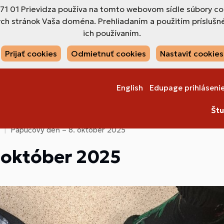
971 01 Prievidza používa na tomto webovom sídle súbory co
ch stránok Vaša doména. Prehliadaním a použitím príslušné
ich používaním.
Prijať cookies
Odmietnuť cookies
Nastaviť cookies
English
Edupage prihláseni
Štu
Papučový deň – 8. október 2025
 október 2025