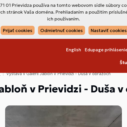
971 01 Prievidza používa na tomto webovom sídle súbory co
ch stránok Vaša doména. Prehliadaním a použitím príslušné
ich používaním.
Prijať cookies
Odmietnuť cookies
Nastaviť cookies
English
Edupage prihláseni
Štu
4
Výstava v Galérii Jabloň v Prievidzi - Duša v obrazoch
Jabloň v Prievidzi - Duša 