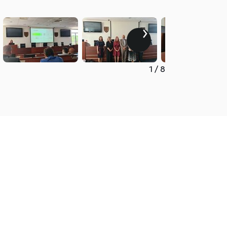
1
/
8