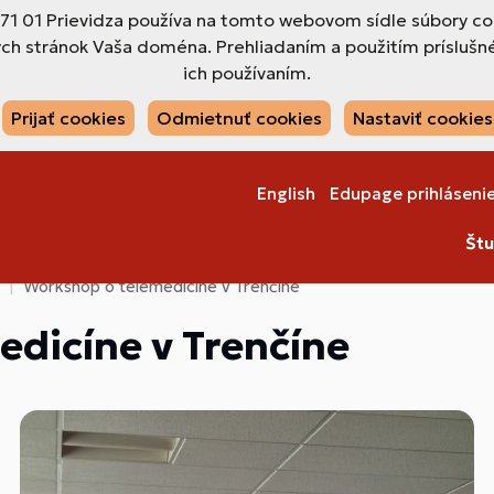
971 01 Prievidza používa na tomto webovom sídle súbory co
ch stránok Vaša doména. Prehliadaním a použitím príslušné
ich používaním.
Prijať cookies
Odmietnuť cookies
Nastaviť cookies
English
Edupage prihláseni
Štu
Workshop o telemedicíne v Trenčíne
dicíne v Trenčíne