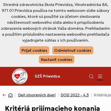
Stredná zdravotnícka škola Prievidza, Vinohradnícka 8A,
971 01 Prievidza používa na tomto webovom sídle súbory
cookies, ktoré sú použité za účelom sledovania
návštevnosti webového sídla alebo k prispôsobeniu
zobrazenia webových stránok Vaša doména. Prehliadaním
a použitím príslušného nastavenia webového prehliadača
vyjadrujete súhlas s ich používaním.
Prijať cookies
Odmietnuť cookies
Nastaviť cookies
SZŠ Prievidza
Deň otvorených dverí
DOD 2022 - 4.3
Kritériá 
Kritériá prijímacieho konania