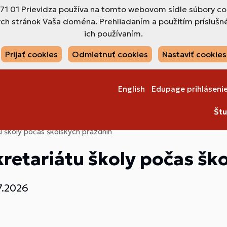
971 01 Prievidza používa na tomto webovom sídle súbory co
ch stránok Vaša doména. Prehliadaním a použitím príslušné
ich používaním.
Prijať cookies
Odmietnuť cookies
Nastaviť cookies
English
Edupage prihláseni
Štu
u školy počas školských prázdnin
retariátu školy počas šk
7.2026