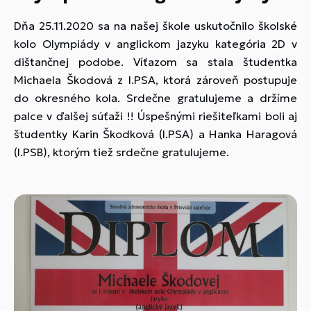
Dňa 25.11.2020 sa na našej škole uskutočnilo školské
kolo Olympiády v anglickom jazyku kategória 2D v
dištančnej podobe. Víťazom sa stala študentka
Michaela Škodová z I.PSA, ktorá zároveň postupuje
do okresného kola. Srdečne gratulujeme a držíme
palce v ďalšej súťaži !! Úspešnými riešiteľkami boli aj
študentky Karin Škodková (I.PSA) a Hanka Haragová
(I.PSB), ktorým tiež srdečne gratulujeme.