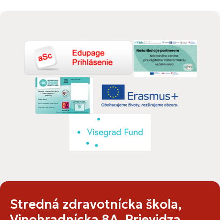
Stredná zdravotnícka škola,
Vinohradnícka 8A, Prievidza