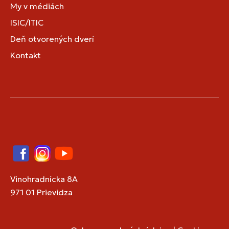
My v médiách
ISIC/ITIC
Deň otvorených dverí
Kontakt
Facebook
Instagram
YouTube
Vinohradnícka 8A
971 01 Prievidza