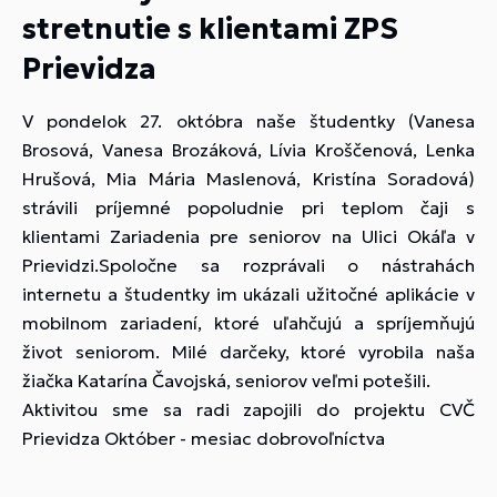
stretnutie s klientami ZPS
Prievidza
V pondelok 27. októbra naše študentky (Vanesa
Brosová, Vanesa Brozáková, Lívia Kroščenová, Lenka
Hrušová, Mia Mária Maslenová, Kristína Soradová)
strávili príjemné popoludnie pri teplom čaji s
klientami Zariadenia pre seniorov na Ulici Okáľa v
Prievidzi.Spoločne sa rozprávali o nástrahách
internetu a študentky im ukázali užitočné aplikácie v
mobilnom zariadení, ktoré uľahčujú a spríjemňujú
život seniorom. Milé darčeky, ktoré vyrobila naša
žiačka Katarína Čavojská, seniorov veľmi potešili.
Aktivitou sme sa radi zapojili do projektu CVČ
Prievidza Október - mesiac dobrovoľníctva