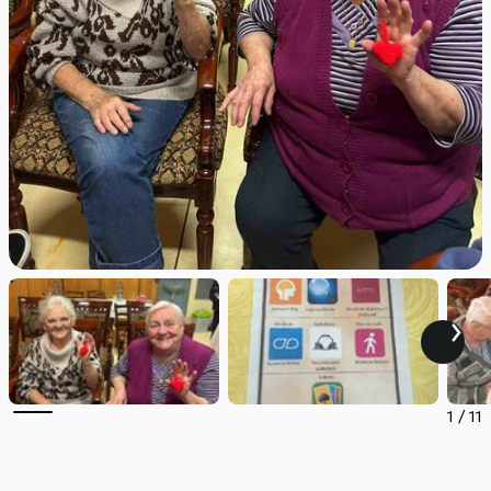
1
/
11