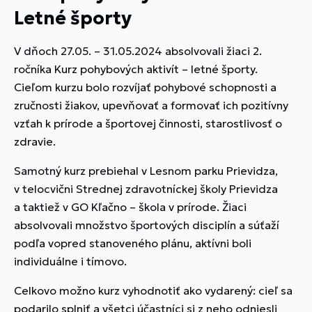
Letné športy
V dňoch 27.05. – 31.05.2024 absolvovali žiaci 2.
ročníka Kurz pohybových aktivít – letné športy.
Cieľom kurzu bolo rozvíjať pohybové schopnosti a
zručnosti žiakov, upevňovať a formovať ich pozitívny
vzťah k prírode a športovej činnosti, starostlivosť o
zdravie.
Samotný kurz prebiehal v Lesnom parku Prievidza,
v telocvični Strednej zdravotníckej školy Prievidza
a taktiež v GO Kľačno – škola v prírode. Žiaci
absolvovali množstvo športových disciplín a súťaží
podľa vopred stanoveného plánu, aktívni boli
individuálne i tímovo.
Celkovo možno kurz vyhodnotiť ako vydarený: cieľ sa
podarilo splniť a všetci účastníci si z neho odniesli