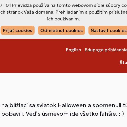
971 01 Prievidza používa na tomto webovom sídle súbory co
ch stránok Vaša doména. Prehliadaním a použitím príslušné
ich používaním.
Prijať cookies
Odmietnuť cookies
Nastaviť cookies
English
Edupage prihláseni
Štu
i na blížiaci sa sviatok Halloween a spomenuli 
pobavili. Veď s úsmevom ide všetko ľahšie. :-)