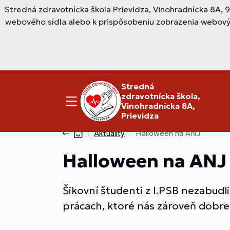
Stredná zdravotnícka škola Prievidza, Vinohradnícka 8A, 
webového sídla alebo k prispôsobeniu zobrazenia webový
Stredná
zdravotnícka škola,
Vinohradnícka 8A,
Prievidza
Aktuality
Halloween na ANJ
Halloween na ANJ
Šikovní študenti z I.PSB nezabudl
prácach, ktoré nás zároveň dobre 