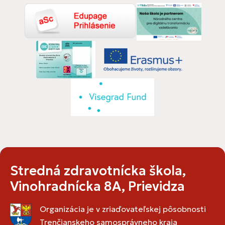
Stredná zdravotnícka škola,
Vinohradnícka 8A, Prievidza
Organizácia je v zriaďovateľskej pôsobnosti
Trenčianskeho samosprávneho kraja