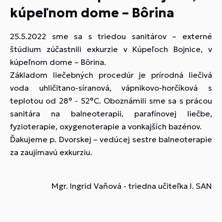
kúpeľnom dome – Bôrina
25.5.2022 sme sa s triedou sanitárov – externé
štúdium zúčastnili exkurzie v Kúpeľoch Bojnice, v
kúpeľnom dome – Bôrina.
Základom liečebných procedúr je prírodná liečivá
voda uhličitano-síranová, vápnikovo-horčíková s
teplotou od 28° - 52°C. Oboznámili sme sa s prácou
sanitára na balneoterapii, parafínovej liečbe,
fyzioterapie, oxygenoterapie a vonkajších bazénov.
Ďakujeme p. Dvorskej – vedúcej sestre balneoterapie
za zaujímavú exkurziu.
Mgr. Ingrid Vaňová - triedna učiteľka I. SAN