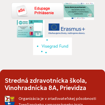
Stredná zdravotnícka škola,
Vinohradnícka 8A, Prievidza
Organizácia je v zriaďovateľskej pôsobnosti
Trenčianskeho samosprávneho kraja